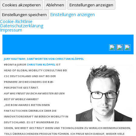
Cookies akzeptieren
Ablehnen
Einstellungen anzeigen
Einstellungen anzeigen
Einstellungen speichern
Cookie-Richtlinie
Datenschutzerklärung
Impressum
Zum Inhalt springen
JURY HAUTNAH: 3 ANTWORTEN VON CHRISTIAN KLÖPPEL
#BOM14-JUROR
CHRISTIAN KLÖPPEL
IST
HEAD OF GLOBAL MOBILITY CONSULTING BEI
CSC DEUTSCHLAND
UND HAT BEI DER
PREMIERE 2013 BESONDERS DIE B2B-
PERSPEKTIVE GESTÄRKT.
AUF WAS FREUST DU DICH AM MEISTEN BEI DEN
BEST OF MOBILE AWARDS?
„DIE BOM AWARDS BIETEN EINEN
FANTASTISCHEN ÜBERBLICK ÜBER DIE
INNOVATIONSKRAFT
IM BEREICH MOBILITY IN
DEUTSCHLAND. ES IST WUNDERBAR ZU
SEHEN, WIE BREIT GESTREUT IDEEN UND TECHNOLOGIEN ZU WIRKLICH BEEINDRUCKENDEN,
TEILS ÜBERRASCHENDEN PRODUKTEN FÜHREN. ICH FREUE MICH DARAUF, WIEDER VIELE