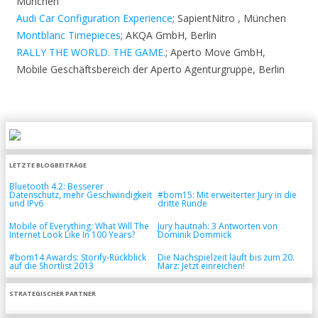
München
Audi Car Configuration Experience
; SapientNitro , München
Montblanc Timepieces
; AKQA GmbH, Berlin
RALLY THE WORLD. THE GAME.
; Aperto Move GmbH,
Mobile Geschäftsbereich der Aperto Agenturgruppe, Berlin
LETZTE BLOGBEITRÄGE
Bluetooth 4.2: Besserer
Datenschutz, mehr Geschwindigkeit
#bom15: Mit erweiterter Jury in die
und IPv6
dritte Runde
Mobile of Everything: What Will The
Jury hautnah: 3 Antworten von
Internet Look Like In 100 Years?
Dominik Dommick
#bom14 Awards: Storify-Rückblick
Die Nachspielzeit läuft bis zum 20.
auf die Shortlist 2013
März: Jetzt einreichen!
STRATEGISCHER PARTNER