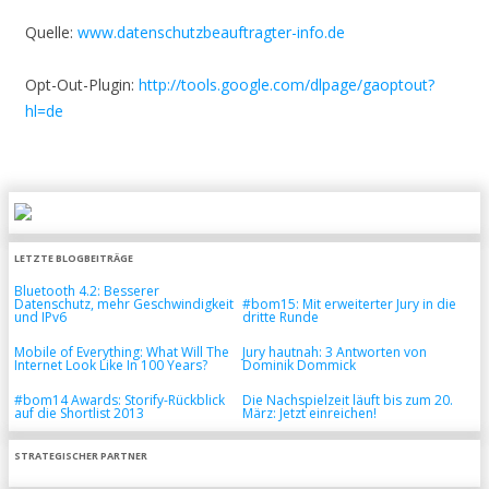
Quelle:
www.datenschutzbeauftragter-info.de
Opt-Out-Plugin:
http://tools.google.com/dlpage/gaoptout?
hl=de
LETZTE BLOGBEITRÄGE
Bluetooth 4.2: Besserer
Datenschutz, mehr Geschwindigkeit
#bom15: Mit erweiterter Jury in die
und IPv6
dritte Runde
Mobile of Everything: What Will The
Jury hautnah: 3 Antworten von
Internet Look Like In 100 Years?
Dominik Dommick
#bom14 Awards: Storify-Rückblick
Die Nachspielzeit läuft bis zum 20.
auf die Shortlist 2013
März: Jetzt einreichen!
STRATEGISCHER PARTNER