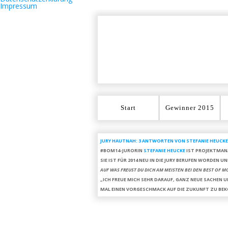
Impressum
Start
Gewinner 2015
JURY HAUTNAH: 3 ANTWORTEN VON STEFANIE HEUCKE
#BOM14-JURORIN
STEFANIE HEUCKE
IST
PROJEKTMANA
SIE IST FÜR 2014 NEU IN DIE JURY BERUFEN WORDEN
AUF WAS FREUST DU DICH AM MEISTEN BEI DEN BEST OF 
„ICH FREUE MICH SEHR DARAUF, GANZ NEUE SACHEN
MAL EINEN
VORGESCHMACK AUF DIE ZUKUNFT
ZU BE