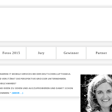
Zum Inhalt springen
Fotos 2015
Jury
Gewinner
Partner
GERIN IT MOBILE SERVICES BEI DER DEUTSCHEN LUFTHANSA
.
 UND VERSTÄRKT DIE PERSPEKTIVE GROSSER UNTERNEHMEN.
MOBILE AWARDS?
 UND IDEEN ZU SEHEN UND AUSZUPROBIEREN UND DAMIT SCHON
KOMMEN.“
(MEHR …)