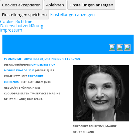
Cookies akzeptieren
Ablehnen
Einstellungen anzeigen
Einstellungen anzeigen
Einstellungen speichern
Cookie-Richtlinie
Datenschutzerklärung
Impressum
Zum Inhalt springen
#BOM15: MIT ERWEITERTER JURY IN DIE DRITTE RUNDE
DIE UNABHÄNGIGE
JURY DER BEST OF
MOBILE AWARDS 2015
(#BOM15) IST
KOMPLETT. MIT
FRIEDERIKE
BEHRENDS
(SEIT GUT EINEM JAHR
GESCHÄFTSFÜHRERIN DES
CLOUDBASIERTEN TV-SERVICES
MAGINE
DEUTSCHLAND
) UND
IVANA
FRIEDERIKE BEHRENDS, MAGINE
DEUTSCHLAND