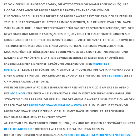
EBOOK-FREMIUM-ANGEBOT
READFY
, DIE #TXTGETFAMOUS-KAMPAGNE VON
L’ÉQUIPE
L’ORÉAL
ODER AUCH DIE MOBILE DIGITALE PATIENTENAKTE VON
XONION
.
EINREICHUNGSSCHLUSS FÜR DIE BEST OF MOBILE AWARDS IST FREITAG, DER 13. FEBRUAR
2015
. FÜR 16 PREISTRÄGER DÜRFTE DAS IM KOMMENDEN JAHR KEIN PECHTAG SEIN. DAZU
ZÄHLEN AUCH DREI „SONDERPREISTRÄGER“ FÜR DAS BESTE STUDENTISCHE PROJEKT, DEN
NEWCOMER UND MOBILISTA DES JAHRES. DIE JURY BEURTEILT ALLE EINREICHUNGEN AUF
GRUNDLAGE DER SCHRIFTLICHEN DARSTELLUNG — ZIELE, KONZEPT, ERFOLG — SOWIE DER
TECHNISCHEN UMSETZUNG IN EINEM ZWEISTUFIGEN, GEHEIMEN WAHLVERFAHREN.
MAXIMAL FÜNF BEITRÄGE JEDER KATEGORIE WERDEN ALS SHORTLIST NOMINIERT UND
NAMENTLICH VERÖFFENTLICHT. DIE GEWINNER ERHALTEN NEBEN DER TROPHÄE DIE
ERGEBNISSE EINER SICHERHEITSPRÜFUNG UNSERER PARTNER
MEDIATEST
DIGITAL
(SPEZIALISTEN FÜR ENTERPRISE MOBILITY CONSULTING AUS HANNOVER) SOWIE
EINEN USABILITY-REPORT DER MÜNCHNER CROWDTESTING-EXPERTEN
TESTBIRDS
(BEST
OF MOBILE AWARD „B2B“ 2013).
WIE IN DIESEM JAHR WIRD DER B2B-BRANCHENPREIS MITTE MAI 2015 AM ERSTEN ABEND
DER
MOBIKON
VERLIEHEN — LEITVERANSTALTUNG IM DEUTSCHSPRACHIGEN RAUM UND
STRATEGISCHER PARTNER. DIE VERLEIHUNG DER #BOM15 AWARDS SCHLIESST SICH AN DEN E
RSTEN TAG DES
MOBILEMONDAY GLOBAL POW WOW
AN. ZUM 15. GEBURTSTAG VON
MOBILEMONDAY FINDET DEREN GLOBAL SUMMIT NACH HELSINKI, ST. PETERSBURG
UND KUALA LUMPUR IN FRANKFURT STATT.
ALLE DETAILS ZU KATEGORIEN, EINREICHUNG, JURY UND BISHERIGEN PREISTRÄGERN UNTER
BEST-OF-MOBILE.DE
ODER BEI TWITTER MIT DEM HASHTAG
#BOM15
.
DIESER POST ERSCHIEN IM ORIGINAL ALS
ARTIKEL BEI UNSEREM MEDIENPARTNER
KRESS
.