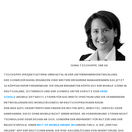
IVANA TZSCHOPPE, SBB AG
TZSCHOPPE
(PROJEKTLEITERIN
SBBDIGITAL
IN DER UNTERNEHMENSENTWICKLUNG
DER
SCHWEIZER BAHN
) ERGÄNZEN ZWEI WEITERE ERFAHRENE MANAGERINNEN DAS JETZT
22-KÖPFIGE EXPERTENGREMIUM. DIE VIELEN BEKANNTEN KÖPFE AUS DER MOBILE-SZENE IN
DEUTSCHLAND, ÖSTERREICH UND DER SCHWEIZ UNTER VORSITZ VON
HEIKE
SCHOLZ
(
MOBILE ZEITGEIS
T
) STEHEN FÜR DAS BREITE SPEKTRUM UND DIE SPANNENDEN
ENTWICKLUNGEN DES MOBILE BUSINESS IM DEUTSCHSPRACHIGEN RAUM.
DEN WEG AUFS SIEGERTREPPCHEN FINDEN DIE BESTEN APPS, WEBSITES, SERVICES ODER
KAMPAGNEN, DIE ES OHNE MOBILE NICHT GEBEN WÜRDE. IM VORDERGRUND STEHEN NICHT
TECHNOLOGIE ODER DESIGN AN SICH, SONDERN DER MEHRWERT FÜR NUTZER UND DER
BELEGTE ERFOLG. EINEN
BEST OF MOBILE AWARD 2014
ERHIELTEN U. A. DIE „HERTHA-
HELDEN“-APP DER
DEUTSCHEN BAHN
, DIE
IPAD
-KASSENLÖSUNG VON
INVENTORUM
, DAS