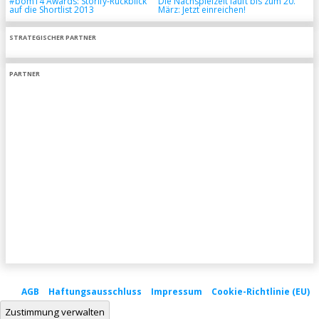
#bom14 Awards: Storify-Rückblick
Die Nachspielzeit läuft bis zum 20.
auf die Shortlist 2013
März: Jetzt einreichen!
STRATEGISCHER PARTNER
PARTNER
AGB
Haftungsausschluss
Impressum
Cookie-Richtlinie (EU)
Zustimmung verwalten