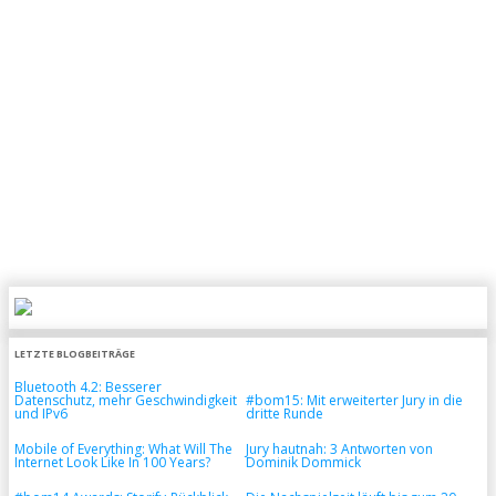
LETZTE BLOGBEITRÄGE
Bluetooth 4.2: Besserer
Datenschutz, mehr Geschwindigkeit
#bom15: Mit erweiterter Jury in die
und IPv6
dritte Runde
Mobile of Everything: What Will The
Jury hautnah: 3 Antworten von
Internet Look Like In 100 Years?
Dominik Dommick